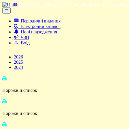
НТ бібліотека
Науково-технічна бібліотека імені профес
Періодичні видання
Електроний каталог
Нові надходження
ЧЗП
Вхід
2026
2025
2024
Порожній список
Порожній список