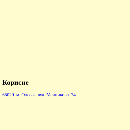
Корисне
65029, м. Одесса, вул. Мечникова, 34
(048)732-07-37
ПН-ПТ 8.15-17.00
© Ницюк Сергій 2017-21
Закрыть